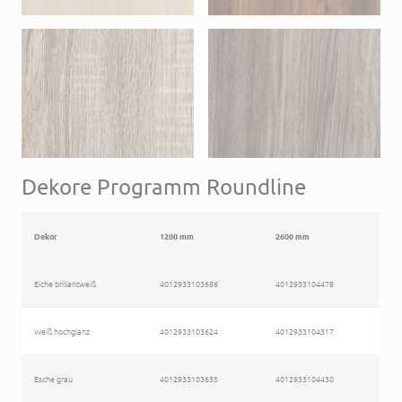
Dekore Programm Roundline
Dekor
1200 mm
2600 mm
Eiche brillantweiß
4012933103686
4012933104478
Weiß hochglanz
4012933103624
4012933104317
Esche grau
4012933103655
4012933104430