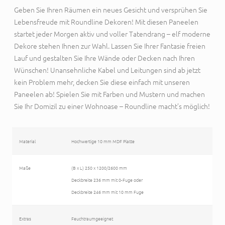
Geben Sie Ihren Räumen ein neues Gesicht und versprühen Sie
Lebensfreude mit Roundline Dekoren! Mit diesen Paneelen
startet jeder Morgen aktiv und voller Tatendrang – elf moderne
Dekore stehen Ihnen zur Wahl. Lassen Sie Ihrer Fantasie freien
Lauf und gestalten Sie Ihre Wände oder Decken nach Ihren
Wünschen! Unansehnliche Kabel und Leitungen sind ab jetzt
kein Problem mehr, decken Sie diese einfach mit unseren
Paneelen ab! Spielen Sie mit Farben und Mustern und machen
Sie Ihr Domizil zu einer Wohnoase – Roundline macht’s möglich!
Material
Hochwertige 10 mm MDF Platte
Maße
(B x L) 250 x 1200/2600 mm
Deckbreite 236 mm mit 0-Fuge oder
Deckbreite 246 mm mit 10 mm Fuge
Extras
Feuchtraumgeeignet