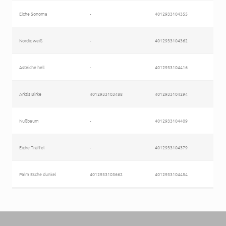
Eiche Sonoma
-
4012933104355
Nordic weiß
-
4012933104362
Asteiche hell
-
4012933104416
Arktis Birke
4012933103488
4012933104294
Nußbaum
-
4012933104409
Eiche Trüffel
-
4012933104379
Palm Esche dunkel
4012933103662
4012933104454